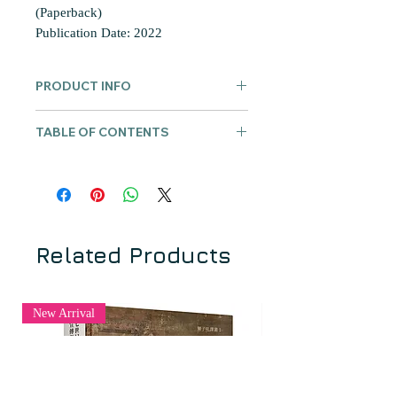
(Paperback)
Publication Date: 2022
PRODUCT INFO
Zacchetti, Stefano 左冠明 (trans. Ji
TABLE OF CONTENTS
Yun 紀贇).
Baoguan moni: Zuo
Guanming jiaoshou Fojiao
目錄
Wenxianxue yanjiu yiji
寶冠摩尼：左
冠明教授佛教文獻學研究遺集
.
湛如：
《華林佛學譯叢》總序
Hualin ZacchettiFoxue Yicong
華林佛
國際佛教學者讚語/Endorsements
學譯叢 [Hualin Translation Series on
序一 陳金華：
紀念左冠明教授：代
Related Products
Buddhist Studies] VIII, 2022.
序
序二
方一新：
左冠明先生文集序
《寶冠摩尼：左冠明教授佛教文獻學
序三 紀贇：
左冠明的漢語佛教文獻
New Arrival
研究遺集》，左冠明
(Stefano
學貢獻簡述
Zacchetti)
著，紀贇譯，新加坡：
World Scholastic Publishers
，
2022
第一章
達摩笈多翻譯的半成品《金
年。
剛能斷般若波羅蜜經》