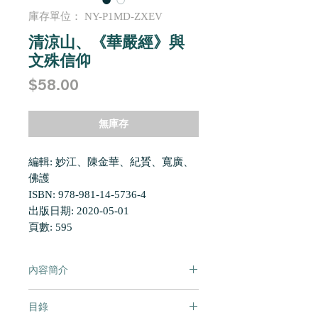
庫存單位： NY-P1MD-ZXEV
清涼山、《華嚴經》與
文殊信仰
價
$58.00
格
無庫存
編輯: 妙江、陳金華、紀贇、寬廣、
佛護
ISBN: 978-981-14-5736-4
出版日期: 2020-05-01
頁數: 595
內容簡介
《清涼山、〈華嚴經〉與文殊信仰:
目錄
第三屆五台山信仰國際學術研討會論