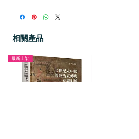
文集》，五台山東方佛教文化研究院
總序 五臺山東方佛教文化研究院書
書系 III，妙江、陳金華、紀贇、寬
系
廣、佛護，2020年。
釋妙江
序 清涼山、《華嚴經》與文殊信
東亞佛教傳統，尤其是大乘佛教傳
仰: 第三屆五臺山信仰國際學術研討
相關產品
統，有一個非常重要的特點，即其展
會文集
開往往會與某些特定的佛教經典相結
陳金華
合，如天台宗之與《法華經》，華嚴
最新上架
宗之與《華嚴經》皆有此一特點。再
一．義理與倫理
加上由經義教理為內核，處於社會中
1.1 李通玄對五臺山文殊信仰弘化
上層的精英義學僧為引領，其向下滲
之貢獻
透者則會以特定的宗教崇拜形式為外
侯慧明
延。因此在東亞佛教信仰之中，也同
1.2 法藏的真如與種姓：《寶性
樣存在著一個由文殊師利菩薩、《大
論》與《地持經》的位置
方廣華嚴經》 與今山西省境內之五
李子捷
台山三者漸次形成並最終構成了穩定
1.3 施肉與斷肉：《華嚴經》中的
形態的自成體系的佛教子系統。在經
倫理緊張
歷了漫長的演進過程之後，此三者在
雒少鋒
中古之後的東亞成就了一個在廣闊地
域與漫長時間內都具有深遠影響的佛
二．文獻研究