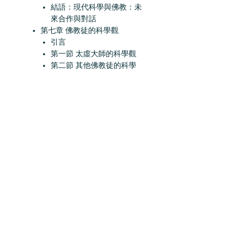
結語：現代科學與佛教：未
來合作與對話
第七章 佛教徒的科學觀
引言
第一節 太虛大師的科學觀
第二節 其他佛教徒的科學
觀
結語：與時俱進的佛教界科
學觀
第八章 人工智能與佛教
引言
第一節 人工智能及相關倫
理與社會問題的佛教解決
第二節 終極問題：人工智
能能否代替人類
第三節 人類與人工智能的
關係：保持人類的主體性
第四節 讓人工智能具備倫
理性