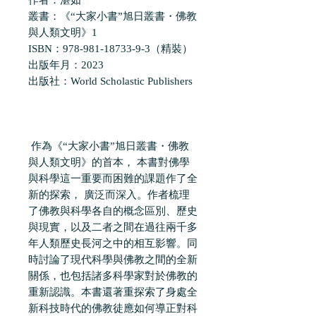
叢書：《“大家小書”旭日叢書・佛教
與人類文明》1
ISBN：978-981-18733-9-3（精裝）
出版年月：2023
出版社：World Scholastic Publishers
作為《“大家小書”旭日叢書・佛教
與人類文明》的首本， 本書對佛學
與科學這一重要而困難的課題作了全
新的探索， 廣泛而深入。作者梳理
了佛教與科學各自的概念區別、歷史
與現實，以及二者之間在過往兩千多
年人類歷史長河之中的相互影響。同
時討論了現代科學與佛教之間的全新
關係，也包括諸多科學家對於佛教的
重新認識。本書還著重探索了身處全
新科技時代的佛教徒應如何導正對科