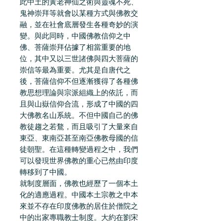
此中土的黃老神仙之術與靈魂不死、
鬼神崇拜等就會以某種方式與佛教交
融，並在社會底層發生各種奇妙的演
變。與此同時，中國佛教信仰之中
佛、菩薩崇拜佔據了相當重要的地
位，其中又以三世諸佛與四大菩薩的
崇信等最為重要。尤其是自唐代之
後，菩薩信仰不但逐漸獲得了各種佛
教思想理論與宗派組織上的依託，而
且與山嶽信仰合流，形成了中國的四
大佛教名山系統。不但中國自己的佛
教徒趨之若鶩，而且吸引了大量來自
東亞、東南亞甚至南亞佛教母國的信
徒朝聖。在這種轉變過程之中，我們
可以發現世界佛教的重心已然由印度
轉移到了中國。
就制度層面，佛教也經歷了一個本土
化的適應過程。中國本土宗教之中本
來並不存在印度佛教的居住於僧院之
中的出家專職教士制度。大約在劉宋