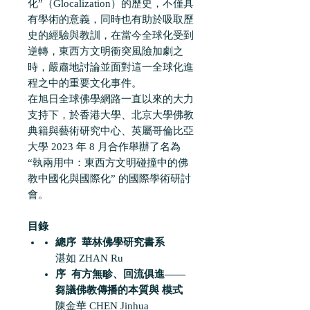
化”（Glocalization）的歷史，不僅具
有學術的意義，同時也有助於吸取歷
史的經驗與教訓，在當今全球化受到
逆轉，東西方文明衝突風險加劇之
時，嚴肅地討論並面對這一全球化進
程之中的重要文化事件。
在旭日全球佛學網路一直以來的大力
支持下，於香港大學、北京大學佛教
典籍與藝術研究中心、英屬哥倫比亞
大學 2023 年 8 月合作舉辦了名為
“執兩用中：東西方文明碰撞中的佛
教中國化與國際化” 的國際學術研討
會。
目錄
總序 華林佛學研究書系
湛如 ZHAN Ru
序 有方無畛、回流俱進——
芻議佛教傳播的本質與 模式
陳金華 CHEN Jinhua