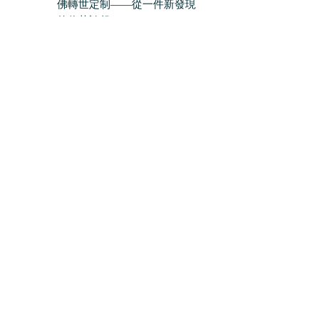
佛轉世定制——從一件新發現
的信札談起
楊志國 YANG Zhiguo
三、媒介的力量：從圖像、詞表到電
影
3.1 敦煌莫高窟第205窟“新東
方三聖圖”小議
馬德 MA De
3.2 雲岡石窟涅槃圖像中的釋
迦臥姿研究
裘瀟雲 QIU Xiaoyun
3.3 吐蕃統治下漢人的吐蕃文
學習——法藏敦煌藏文文獻
P.T.1257《蕃漢雙語詞彙表》
再探
裴長春 PEI Changchun
3.4 以韓國電影《與神同行》
爲教材，與分析韓國《壽生
經》與《十王經》合刊
簡奕瓴 Gloria I-Ling CHIEN