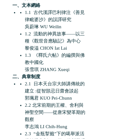
一、文本網絡
1.1 古代漢譯巴利律注《善見
律毗婆沙》的誤譯研究
吳蔚琳 WU Weilin
1.2 流動的神異故事——以三
種《觀世音應驗記》為中心
黎俊溢 CHON Iat Lai
1.3 《釋氏六帖》的編撰與佛
教中國化
張雪琪 ZHANG Xueqi
二、典章制度
2.1 日本天台宗大師講傳統的
建立 :從智顗忌日齋會談起
郭珮君 KUO Pei-Chunn
2.2 北宋前期的王權、舍利與
神聖空間——從唐宋變革期的
觀察
李志鴻 LI Chih-Hung
2.3 “金瓶掣籤”下的噶舉派活