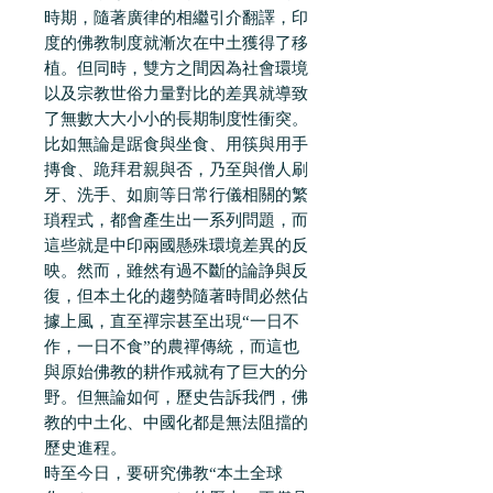
時期，隨著廣律的相繼引介翻譯，印
度的佛教制度就漸次在中土獲得了移
植。但同時，雙方之間因為社會環境
以及宗教世俗力量對比的差異就導致
了無數大大小小的長期制度性衝突。
比如無論是踞食與坐食、用筷與用手
摶食、跪拜君親與否，乃至與僧人刷
牙、洗手、如廁等日常行儀相關的繁
瑣程式，都會產生出一系列問題，而
這些就是中印兩國懸殊環境差異的反
映。然而，雖然有過不斷的論諍與反
復，但本土化的趨勢隨著時間必然佔
據上風，直至禪宗甚至出現“一日不
作，一日不食”的農禪傳統，而這也
與原始佛教的耕作戒就有了巨大的分
野。但無論如何，歷史告訴我們，佛
教的中土化、中國化都是無法阻擋的
歷史進程。
時至今日，要研究佛教“本土全球