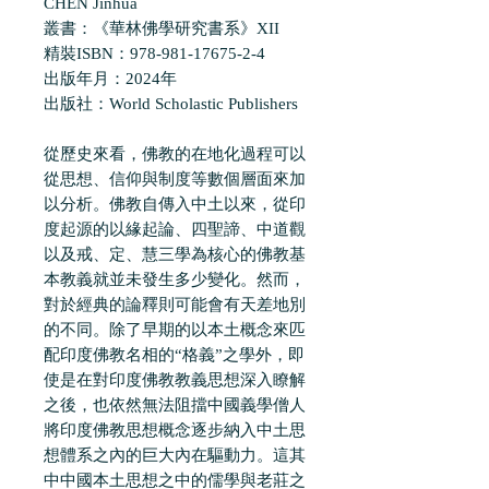
CHEN Jinhua
叢書：《華林佛學研究書系》XII
精裝ISBN：978-981-17675-2-4
出版年月：2024年
出版社：World Scholastic Publishers
從歷史來看，佛教的在地化過程可以
從思想、信仰與制度等數個層面來加
以分析。佛教自傳入中土以來，從印
度起源的以緣起論、四聖諦、中道觀
以及戒、定、慧三學為核心的佛教基
本教義就並未發生多少變化。然而，
對於經典的論釋則可能會有天差地別
的不同。除了早期的以本土概念來匹
配印度佛教名相的“格義”之學外，即
使是在對印度佛教教義思想深入瞭解
之後，也依然無法阻擋中國義學僧人
將印度佛教思想概念逐步納入中土思
想體系之內的巨大內在驅動力。這其
中中國本土思想之中的儒學與老莊之