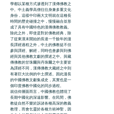
學都以某種方式滲透到了漢傳佛教之
中。中土義學高僧往往身兼多重文化
身份，這樣中印兩大文明就在這種長
時間的歷史碰撞之中，慢慢融合並形
成了具有中國特色的漢傳佛教教義。
除此之外，即使是對於佛教經典，除
了從東漢末開始的長達一千餘年的漫
長譯經過程之外，中土的佛教徒不但
參與譯經、解經，同時也會參與到佛
經與其他佛教文獻的撰述之中。與藏
傳佛教的甘珠爾與丹珠爾之中主要皆
為譯經不同，漢傳佛教大藏經之中則
有著巨大比例的中土撰述。因此漫長
的中國佛教文獻集成史，其實也是一
個印度佛教中國化的同步過程。
就信仰層面而言，中國佛教也體現了
長期中國化的深遠影響。在民間，佛
教徒自然不樂於訴諸各種高深的教義
教理，而會乞靈於各種方術神聖，因