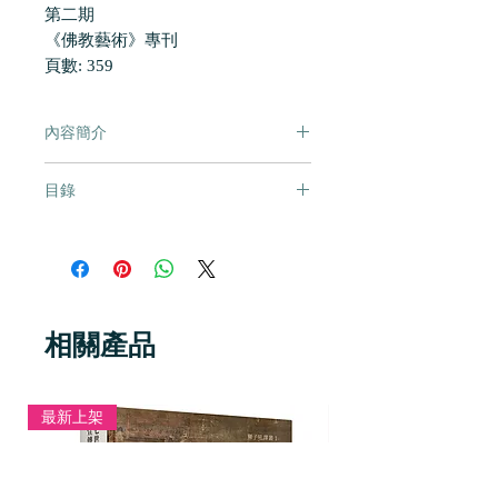
第二期
《佛教藝術》專刊
頁數: 359
內容簡介
本刊設有同行評審制度，致力於跨學
目錄
科、多種資料、多種媒介以及跨文化
的佛教學術研究。本刊歡迎來自宗教
葛然諾 | Phyllis GRANOFF
史、文學、敦煌學、漢、日、韓、
閱讀中古佛教寫本：關於文本和圖像
藏、西夏、南亞東南亞語言寫本研
的思考
究，使用稀有資料的教義研究、藝術
李靜杰 | LI Jingjie
史、制度史、人類學、社會政治研
定州系白石佛像造像日期分析
相關產品
究，以及比較哲學研究等各領域的投
苗利輝 | MIAO Lihui
稿。
龜茲佛教淨土藝術——以龜茲石窟為
中心
最新上架
主編：湛如
任平山 | REN Pingshan
副主編：陳金華
克孜爾壁畫中的蛇與龍
篠原亨一 | Koichi SHINOHARA
ISSN 2705-074